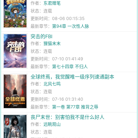
作者：
东君赠笔
状态：连载
更新时间：08-06 00:15:35
最新章节：
第94章 一次性人脉
突击的FBI
作者：
狸猫末末
状态：连载
更新时间：07-10 01:41:49
最新章节：
第七十四章 不归人
全球终焉，我觉醒唯一级序列速通副本
作者：
北风七鸣
状态：连载
更新时间：07-16 01:31:40
最新章节：
第一卷 第77章 推背之辱
丧尸末世：别害怕我不是什么好人
作者：
远眺观山
状态：连载