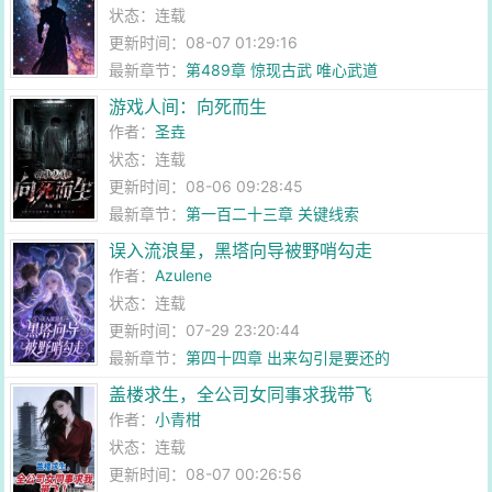
状态：连载
更新时间：08-07 01:29:16
最新章节：
第489章 惊现古武 唯心武道
游戏人间：向死而生
作者：
圣垚
状态：连载
更新时间：08-06 09:28:45
最新章节：
第一百二十三章 关键线索
误入流浪星，黑塔向导被野哨勾走
作者：
Azulene
状态：连载
更新时间：07-29 23:20:44
最新章节：
第四十四章 出来勾引是要还的
盖楼求生，全公司女同事求我带飞
作者：
小青柑
状态：连载
更新时间：08-07 00:26:56