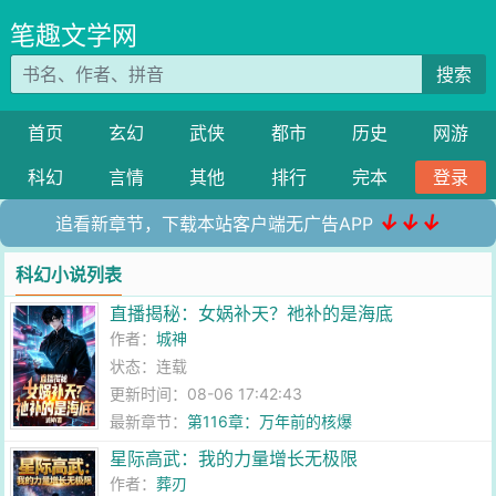
笔趣文学网
搜索
首页
玄幻
武侠
都市
历史
网游
科幻
言情
其他
排行
完本
登录
↓↓↓
追看新章节，下载本站客户端无广告APP
科幻小说列表
直播揭秘：女娲补天？祂补的是海底
作者：
城神
状态：连载
更新时间：08-06 17:42:43
最新章节：
第116章：万年前的核爆
星际高武：我的力量增长无极限
作者：
葬刃