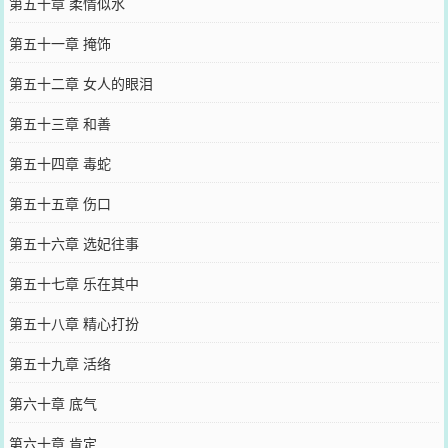
第五十章 柔情似水
第五十一章 掩饰
第五十二章 女人的眼泪
第五十三章 和善
第五十四章 毒蛇
第五十五章 伤口
第五十六章 选妃往事
第五十七章 乐在其中
第五十八章 精心打扮
第五十九章 活络
第六十章 底气
第六十章 肯定