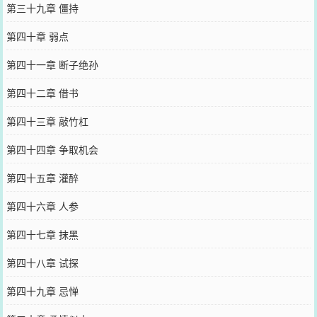
第三十九章 僵持
第四十章 弱点
第四十一章 断子绝孙
第四十二章 借书
第四十三章 敲竹杠
第四十四章 争取机会
第四十五章 灌醉
第四十六章 人参
第四十七章 抹黑
第四十八章 试探
第四十九章 忌惮