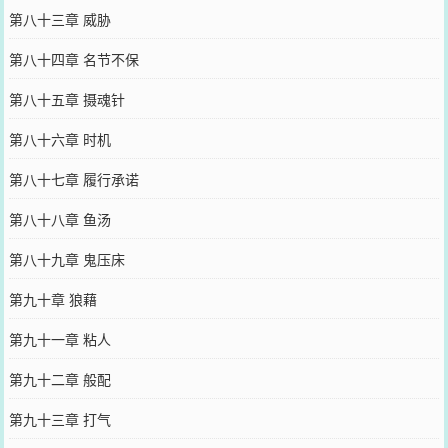
第八十三章 威胁
第八十四章 名节不保
第八十五章 摄魂针
第八十六章 时机
第八十七章 履行承诺
第八十八章 鱼汤
第八十九章 鬼压床
第九十章 狼藉
第九十一章 粘人
第九十二章 般配
第九十三章 打气