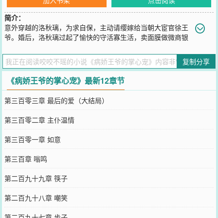
简介：
意外穿越的洛秋璃，为求自保，主动请缨嫁给当朝大宦官徐王
爷。婚后，洛秋璃过起了愉快的守活寡生活，卖面膜做微商银
子哗啦啦的流进来，皇妃贵女为办会员卡挤破头。有了钱，下一步干
啥呢？养上几个面首伺候本宫如何？徐王爷阴沉着脸，爱妃，你当真
复制分享
以为本王真是太监不成？
您要是觉得《
病娇王爷的掌心宠
》还不错的话请不要忘记向您QQ群和
《病娇王爷的掌心宠》最新12章节
微博微信里的朋友推荐哦！
第三百零三章 最后的爱（大结局）
第三百零二章 主仆温情
第三百零一章 如意
第三百章 嗡鸣
第二百九十九章 筷子
第二百九十八章 嘲笑
第二百九十七章 步子