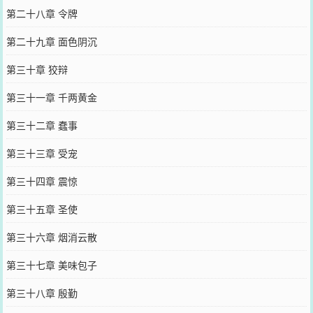
第二十八章 令牌
第二十九章 面色阴沉
第三十章 狡辩
第三十一章 千两黄金
第三十二章 蠢事
第三十三章 受宠
第三十四章 震惊
第三十五章 圣使
第三十六章 烟消云散
第三十七章 美味包子
第三十八章 殷勤