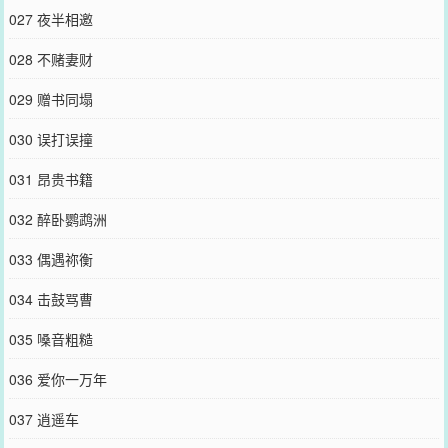
027 夜半相邀
028 不赌妻财
029 赠书同塌
030 误打误撞
031 昂贵书籍
032 醉卧鹦鹉洲
033 偶遇祢衡
034 击鼓骂曹
035 嗓音粗糙
036 爱你一万年
037 逍遥车