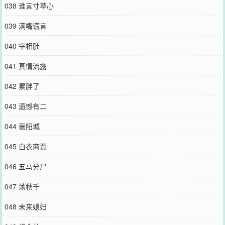
038 谁言寸草心
039 满嘴谎言
040 宰相肚
041 真情流露
042 累胖了
043 遗憾有二
044 襄阳城
045 白衣商贾
046 五马分尸
047 荡秋千
048 未来媳妇