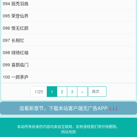
094 摇秃羽扇
095 荣登仙界
096 恨无红颜
097 长相忆
098 绿绮红袖
099 喜鹊临门
100 一顾茅庐
1/25
1
2
3
»
追看新章节，下载本站客户端无广告APP
↓↓↓
本站所有收录的内容均来自互联网，如有侵权我们将尽快删除。
网站地图