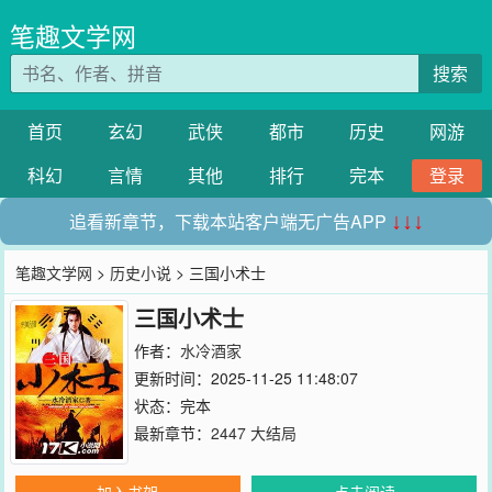
笔趣文学网
搜索
首页
玄幻
武侠
都市
历史
网游
科幻
言情
其他
排行
完本
登录
追看新章节，下载本站客户端无广告APP
↓↓↓
笔趣文学网
>
历史小说
> 三国小术士
三国小术士
作者：
水冷酒家
更新时间：2025-11-25 11:48:07
状态：完本
最新章节：
2447 大结局
加入书架
点击阅读