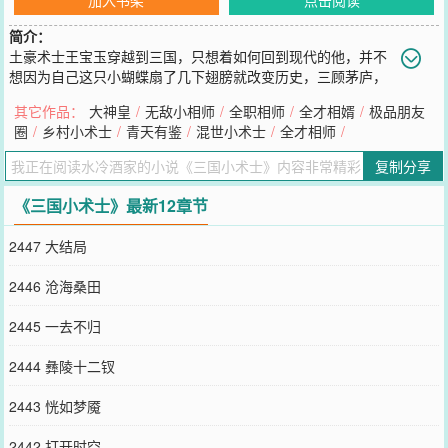
简介：
土豪术士王宝玉穿越到三国，只想着如何回到现代的他，并不
想因为自己这只小蝴蝶扇了几下翅膀就改变历史，三顾茅庐，
草船借箭，火烧赤壁，不学无术只看过《三国演义》的王宝玉下定决
其它作品：
大神皇
/
无敌小相师
/
全职相师
/
全才相婿
/
极品朋友
心要遵循历史的发展，于是，三国乱了，史学家哭了……小术士正版
圈
/
乡村小术士
/
青天有鉴
/
混世小术士
/
全才相师
/
书友群：61566921，期待大家的加入！新书《大神皇》发布，传递
门：&lt;ahref=&quot;http://17k.com/book/17113
复制分享
您要是觉得《
三国小术士
》还不错的话请不要忘记向您QQ群和微博微
信里的朋友推荐哦！
《三国小术士》最新12章节
2447 大结局
2446 沧海桑田
2445 一去不归
2444 彝陵十二钗
2443 恍如梦魇
2442 打开时空